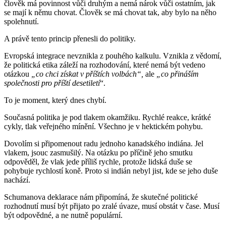
člověk má povinnost vůči druhým a nemá nárok vůči ostatním, jak
se mají k němu chovat. Člověk se má chovat tak, aby bylo na něho
spolehnutí.
A právě tento princip přenesli do politiky.
Evropská integrace nevznikla z pouhého kalkulu. Vznikla z vědomí,
že politická etika záleží na rozhodování, které nemá být vedeno
otázkou
„co chci získat v příštích volbách“,
ale
„co přináším
společnosti pro příští desetiletí
“.
To je moment, který dnes chybí.
Současná politika je pod tlakem okamžiku. Rychlé reakce, krátké
cykly, tlak veřejného mínění. Všechno je v hektickém pohybu.
Dovolím si připomenout radu jednoho kanadského indiána. Jel
vlakem, jsouc zasmušilý. Na otázku po příčině jeho smutku
odpověděl, že vlak jede příliš rychle, protože lidská duše se
pohybuje rychlostí koně. Proto si indián nebyl jist, kde se jeho duše
nachází.
Schumanova deklarace nám připomíná, že skutečné politické
rozhodnutí musí být přijato po zralé úvaze, musí obstát v čase. Musí
být odpovědné, a ne nutně populární.