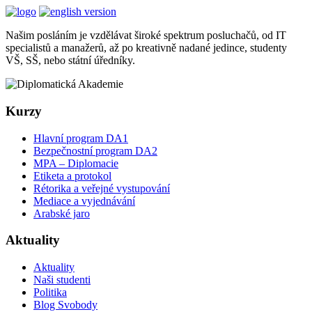
Našim posláním je vzdělávat široké spektrum posluchačů, od IT
specialistů a manažerů, až po kreativně nadané jedince, studenty
VŠ, SŠ, nebo státní úředníky.
Kurzy
Hlavní program DA1
Bezpečnostní program DA2
MPA – Diplomacie
Etiketa a protokol
Rétorika a veřejné vystupování
Mediace a vyjednávání
Arabské jaro
Aktuality
Aktuality
Naši studenti
Politika
Blog Svobody