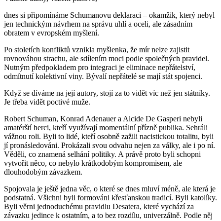
dnes si připomínáme Schumanovu deklaraci – okamžik, který nebyl
jen technickým návrhem na správu uhlí a oceli, ale zásadním
obratem v evropském myšlení.
Po stoletích konfliktů vznikla myšlenka, že mír nelze zajistit
rovnováhou strachu, ale sdílením moci podle společných pravidel.
Nutným předpokladem pro integraci je eliminace nepřátelství,
odmítnutí kolektivní viny. Bývalí nepřátelé se mají stát spojenci.
Když se díváme na její autory, stojí za to vidět víc než jen státníky.
Je třeba vidět poctivé muže.
Robert Schuman, Konrad Adenauer a Alcide De Gasperi nebyli
amatérští herci, kteří využívají momentální přízně publika. Sehráli
vážnou roli. Byli to lidé, kteří osobně zažili nacistickou totalitu, byli
jí pronásledováni. Prokázali svou odvahu nejen za války, ale i po ní.
Věděli, co znamená selhání politiky. A právě proto byli schopni
vytvořit něco, co nebylo krátkodobým kompromisem, ale
dlouhodobým závazkem.
Spojovala je ještě jedna věc, o které se dnes mluví méně, ale která je
podstatná. Všichni byli formováni křesťanskou tradicí. Byli katolíky.
Byli věrni jednoduchému pravidlu Desatera, které vychází za
závazku jedince k ostatním, a to bez rozdílu, univerzálně. Podle něj