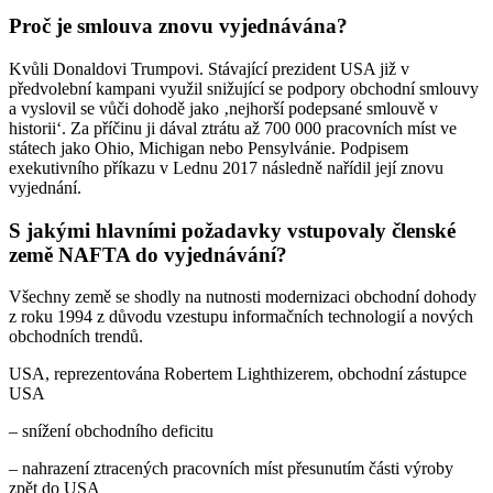
Proč je smlouva znovu vyjednávána?
Kvůli Donaldovi Trumpovi. Stávající prezident USA již v
předvolební kampani využil snižující se podpory obchodní smlouvy
a vyslovil se vůči dohodě jako ‚nejhorší podepsané smlouvě v
historii‘. Za příčinu ji dával ztrátu až 700 000 pracovních míst ve
státech jako Ohio, Michigan nebo Pensylvánie. Podpisem
exekutivního příkazu v Lednu 2017 následně nařídil její znovu
vyjednání.
S jakými hlavními požadavky vstupovaly členské
země NAFTA do vyjednávání?
Všechny země se shodly na nutnosti modernizaci obchodní dohody
z roku 1994 z důvodu vzestupu informačních technologií a nových
obchodních trendů.
USA, reprezentována Robertem Lighthizerem, obchodní zástupce
USA
– snížení obchodního deficitu
– nahrazení ztracených pracovních míst přesunutím části výroby
zpět do USA