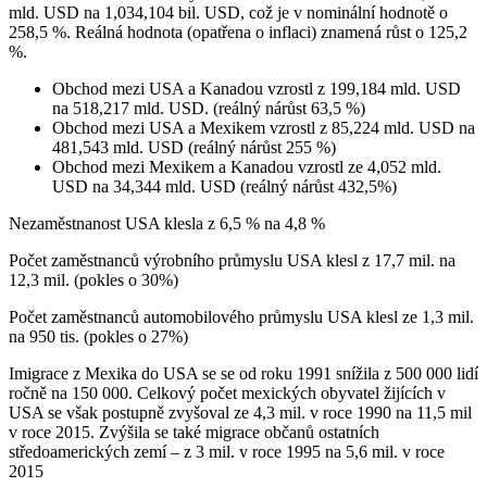
mld. USD na 1,034,104 bil. USD, což je v nominální hodnotě o
258,5 %. Reálná hodnota (opatřena o inflaci) znamená růst o 125,2
%.
Obchod mezi USA a Kanadou vzrostl z 199,184 mld. USD
na 518,217 mld. USD. (reálný nárůst 63,5 %)
Obchod mezi USA a Mexikem vzrostl z 85,224 mld. USD na
481,543 mld. USD (reálný nárůst 255 %)
Obchod mezi Mexikem a Kanadou vzrostl ze 4,052 mld.
USD na 34,344 mld. USD (reálný nárůst 432,5%)
Nezaměstnanost USA klesla z 6,5 % na 4,8 %
Počet zaměstnanců výrobního průmyslu USA klesl z 17,7 mil. na
12,3 mil. (pokles o 30%)
Počet zaměstnanců automobilového průmyslu USA klesl ze 1,3 mil.
na 950 tis. (pokles o 27%)
Imigrace z Mexika do USA se se od roku 1991 snížila z 500 000 lidí
ročně na 150 000. Celkový počet mexických obyvatel žijících v
USA se však postupně zvyšoval ze 4,3 mil. v roce 1990 na 11,5 mil
v roce 2015. Zvýšila se také migrace občanů ostatních
středoamerických zemí – z 3 mil. v roce 1995 na 5,6 mil. v roce
2015