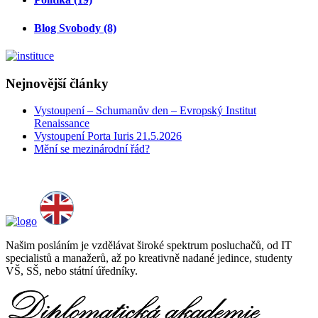
Blog Svobody (8)
Nejnovější články
Vystoupení – Schumanův den – Evropský Institut
Renaissance
Vystoupení Porta Iuris 21.5.2026
Mění se mezinárodní řád?
Našim posláním je vzdělávat široké spektrum posluchačů, od IT
specialistů a manažerů, až po kreativně nadané jedince, studenty
VŠ, SŠ, nebo státní úředníky.