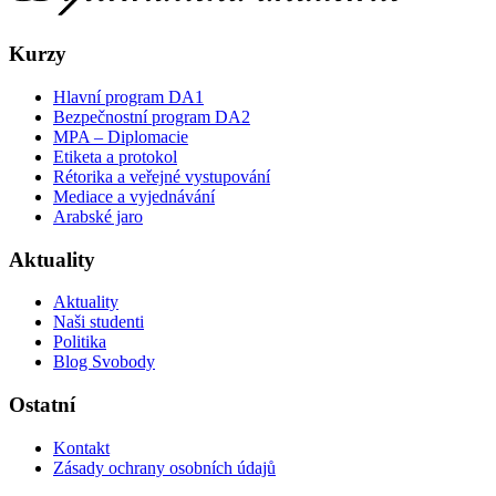
Kurzy
Hlavní program DA1
Bezpečnostní program DA2
MPA – Diplomacie
Etiketa a protokol
Rétorika a veřejné vystupování
Mediace a vyjednávání
Arabské jaro
Aktuality
Aktuality
Naši studenti
Politika
Blog Svobody
Ostatní
Kontakt
Zásady ochrany osobních údajů