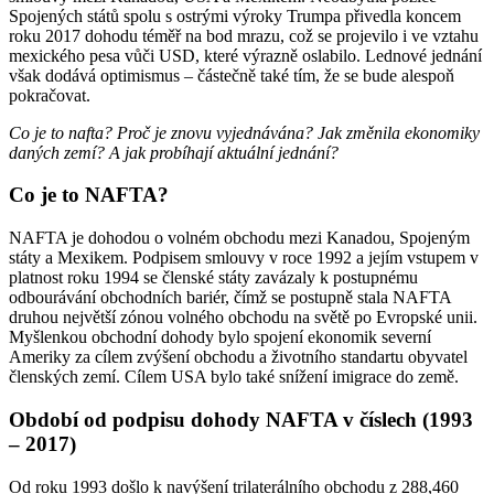
Spojených států spolu s ostrými výroky Trumpa přivedla koncem
roku 2017 dohodu téměř na bod mrazu, což se projevilo i ve vztahu
mexického pesa vůči USD, které výrazně oslabilo. Lednové jednání
však dodává optimismus – částečně také tím, že se bude alespoň
pokračovat.
Co je to nafta? Proč je znovu vyjednávána? Jak změnila ekonomiky
daných zemí? A jak probíhají aktuální jednání?
Co je to NAFTA?
NAFTA je dohodou o volném obchodu mezi Kanadou, Spojeným
státy a Mexikem. Podpisem smlouvy v roce 1992 a jejím vstupem v
platnost roku 1994 se členské státy zavázaly k postupnému
odbourávání obchodních bariér, čímž se postupně stala NAFTA
druhou největší zónou volného obchodu na světě po Evropské unii.
Myšlenkou obchodní dohody bylo spojení ekonomik severní
Ameriky za cílem zvýšení obchodu a životního standartu obyvatel
členských zemí. Cílem USA bylo také snížení imigrace do země.
Období od podpisu dohody NAFTA v číslech (1993
– 2017)
Od roku 1993 došlo k navýšení trilaterálního obchodu z 288,460