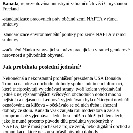
Kanada
, reprezentována ministryní zahraničních věcí Chrystianou
Freeland
-standardizace pracovních práv občanů zemí NAFTA v rámci
smlouvy
-standardizace environmentální politiky pro země NAFTA v rámci
smlouvy
-začlenění článku zabývající se právy pracujících v rámci genderové
nerovnosti a původních obyvatel
Jak probíhala poslední jednání?
Nekonečná a nekonstantní prohlášení prezidenta USA Donalda
Trumpa na adresu obchodní dohody spolu s minimem informací,
které (ne)poskytují vyjednávací strany, tvoří kolem vyjednávání
jedné z nejvýznamnějších světových obchodních dohod mnoho
nejistota a nejasností. Lednová vyjednávání byla některými novináři
označována za klíčová – očekávalo se od nich třeba i shození
dohody ze stolu. Kanada však zaujala roli moderátora a začala
kompromisně vyjednávat. Jednalo se totiž o důležitých tématech,
jako je nutné procento původu dílů produktů vyrobených v
NAFTA, které musí pocházet z trojice zemí, nebo digitální obchod a
komunikace, které nejsou součástí původní dohody.