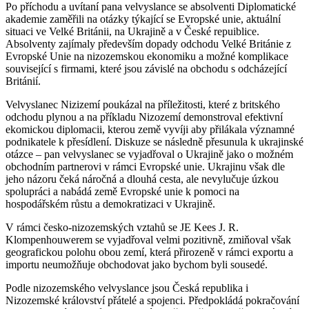
Po příchodu a uvítaní pana velvyslance se absolventi Diplomatické
akademie zaměřili na otázky týkající se Evropské unie, aktuální
situaci ve Velké Británii, na Ukrajině a v České repuiblice.
Absolventy zajímaly především dopady odchodu Velké Británie z
Evropské Unie na nizozemskou ekonomiku a možné komplikace
související s firmami, které jsou závislé na obchodu s odcházející
Británií.
Velvyslanec Nizizemí poukázal na příležitosti, které z britského
odchodu plynou a na příkladu Nizozemí demonstroval efektivní
ekomickou diplomacii, kterou země vyvíji aby přilákala významné
podnikatele k přesídlení. Diskuze se následně přesunula k ukrajinské
otázce – pan velvyslanec se vyjadřoval o Ukrajině jako o možném
obchodním partnerovi v rámci Evropské unie. Ukrajinu však dle
jeho názoru čeká náročná a dlouhá cesta, ale nevylučuje úzkou
spolupráci a nabádá země Evropské unie k pomoci na
hospodářském růstu a demokratizaci v Ukrajině.
V rámci česko-nizozemských vztahů se JE Kees J. R.
Klompenhouwerem se vyjadřoval velmi pozitivně, zmiňoval však
geografickou polohu obou zemí, která přirozeně v rámci exportu a
importu neumožňuje obchodovat jako bychom byli sousedé.
Podle nizozemského velvyslance jsou Česká republika i
Nizozemské království přátelé a spojenci. Předpokládá pokračování