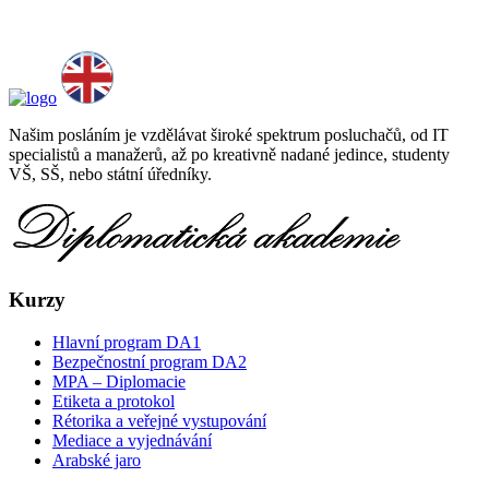
Našim posláním je vzdělávat široké spektrum posluchačů, od IT
specialistů a manažerů, až po kreativně nadané jedince, studenty
VŠ, SŠ, nebo státní úředníky.
Kurzy
Hlavní program DA1
Bezpečnostní program DA2
MPA – Diplomacie
Etiketa a protokol
Rétorika a veřejné vystupování
Mediace a vyjednávání
Arabské jaro