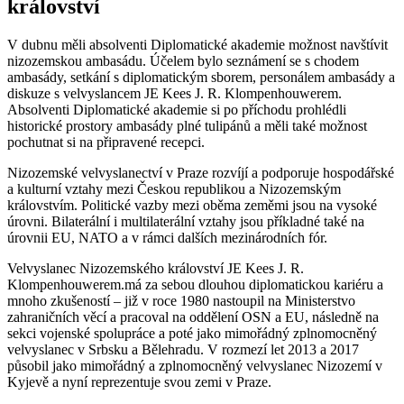
království
V dubnu měli absolventi Diplomatické akademie možnost navštívit
nizozemskou ambasádu. Účelem bylo seznámení se s chodem
ambasády, setkání s diplomatickým sborem, personálem ambasády a
diskuze s velvyslancem JE Kees J. R. Klompenhouwerem.
Absolventi Diplomatické akademie si po příchodu prohlédli
historické prostory ambasády plné tulipánů a měli také možnost
pochutnat si na připravené recepci.
Nizozemské velvyslanectví v Praze rozvíjí a podporuje hospodářské
a kulturní vztahy mezi Českou republikou a Nizozemským
královstvím. Politické vazby mezi oběma zeměmi jsou na vysoké
úrovni. Bilaterální i multilaterální vztahy jsou příkladné také na
úrovnii EU, NATO a v rámci dalších mezinárodních fór.
Velvyslanec Nizozemského království JE Kees J. R.
Klompenhouwerem.má za sebou dlouhou diplomatickou kariéru a
mnoho zkušeností – již v roce 1980 nastoupil na Ministerstvo
zahraničních věcí a pracoval na oddělení OSN a EU, následně na
sekci vojenské spolupráce a poté jako mimořádný zplnomocněný
velvyslanec v Srbsku a Bělehradu. V rozmezí let 2013 a 2017
působil jako mimořádný a zplnomocněný velvyslanec Nizozemí v
Kyjevě a nyní reprezentuje svou zemi v Praze.