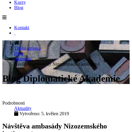
Kurzy
Blog
Kontakt
Titulní stránka
Blog
Aktuality
Návštěva ambasády Nizozemského království
Blog Diplomatické Akademie
Podrobnosti
Aktuality
Vytvořeno: 5. květen 2019
Návštěva ambasády Nizozemského